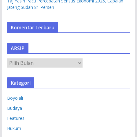
Taj Yasin Pacu Percepatan Sensus Ekonomi 2026, Capaian
Jateng Sudah 81 Persen
Komentar Terbaru
ARSIP
A
R
S
Kategori
I
P
Boyolali
Budaya
Features
Hukum