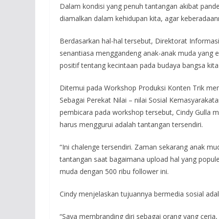
Dalam kondisi yang penuh tantangan akibat pandemi
diamalkan dalam kehidupan kita, agar keberadaann
Berdasarkan hal-hal tersebut, Direktorat Infor
senantiasa menggandeng anak-anak muda yang eks
positif tentang kecintaan pada budaya bangsa kita 
Ditemui pada Workshop Produksi Konten Trik mem
Sebagai Perekat Nilai – nilai Sosial Kemasyarakat
pembicara pada workshop tersebut, Cindy Gulla
harus menggurui adalah tantangan tersendiri.
“Ini chalenge tersendiri. Zaman sekarang anak mu
tantangan saat bagaimana upload hal yang popule
muda dengan 500 ribu follower ini.
Cindy menjelaskan tujuannya bermedia sosial ada
“Saya membranding diri sebagai orang yang ceri