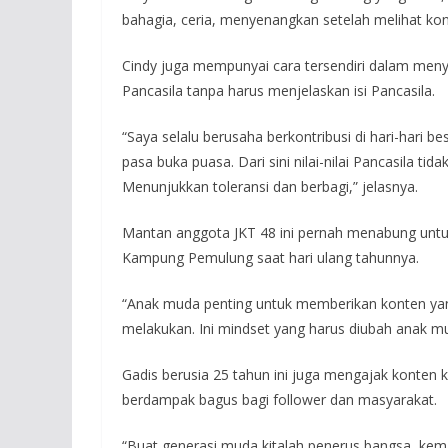
bahagia, ceria, menyenangkan setelah melihat kon
Cindy juga mempunyai cara tersendiri dalam menya
Pancasila tanpa harus menjelaskan isi Pancasila.
“Saya selalu berusaha berkontribusi di hari-hari b
pasa buka puasa. Dari sini nilai-nilai Pancasila ti
Menunjukkan toleransi dan berbagi,” jelasnya.
Mantan anggota JKT 48 ini pernah menabung unt
Kampung Pemulung saat hari ulang tahunnya.
“Anak muda penting untuk memberikan konten yang
melakukan. Ini mindset yang harus diubah anak mud
Gadis berusia 25 tahun ini juga mengajak konten
berdampak bagus bagi follower dan masyarakat.
“Buat generasi muda kitalah penerus bangsa, kem