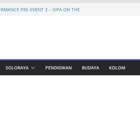
RMANCE PRE-EVENT 2 – SIPA ON THE
mprov Jateng Pastikan Tak Ada Kendala
ASN
Jateng Tampung 2.692 Siswa, Taj Yasin:
 Kemiskinan
a Cadangan Rp1,2 Triliun untuk Pilgub
ertahap Mulai 2027
Petinggi SPEM Akan Disidangkan
SOLORAYA
PENDIDIKAN
BUDAYA
KOLOM