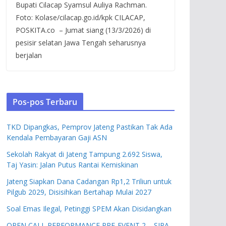
Bupati Cilacap Syamsul Auliya Rachman.
Foto: Kolase/cilacap.go.id/kpk CILACAP,
POSKITA.co – Jumat siang (13/3/2026) di
pesisir selatan Jawa Tengah seharusnya
berjalan
Pos-pos Terbaru
TKD Dipangkas, Pemprov Jateng Pastikan Tak Ada
Kendala Pembayaran Gaji ASN
Sekolah Rakyat di Jateng Tampung 2.692 Siswa,
Taj Yasin: Jalan Putus Rantai Kemiskinan
Jateng Siapkan Dana Cadangan Rp1,2 Triliun untuk
Pilgub 2029, Disisihkan Bertahap Mulai 2027
Soal Emas Ilegal, Petinggi SPEM Akan Disidangkan
OPEN CALL PERFORMANCE PRE-EVENT 2 – SIPA