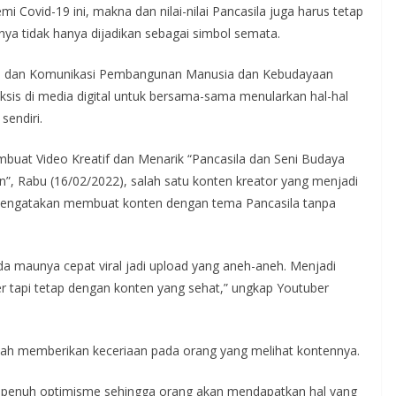
 Covid-19 ini, makna dan nilai-nilai Pancasila juga harus tetap
ya tidak hanya dijadikan sebagai simbol semata.
masi dan Komunikasi Pembangunan Manusia dan Kebudayaan
is di media digital untuk bersama-sama menularkan hal-hal
sendiri.
buat Video Kreatif dan Menarik “Pancasila dan Seni Budaya
an”, Rabu (16/02/2022), salah satu konten kreator yang menjadi
 mengatakan membuat konten dengan tema Pancasila tanpa
da maunya cepat viral jadi upload yang aneh-aneh. Menjadi
r tapi tetap dengan konten yang sehat,” ungkap Youtuber
lah memberikan keceriaan pada orang yang melihat kontennya.
a, penuh optimisme sehingga orang akan mendapatkan hal yang