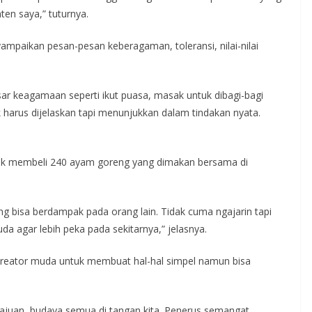
ten saya,” tuturnya.
mpaikan pesan-pesan keberagaman, toleransi, nilai-nilai
esar keagamaan seperti ikut puasa, masak untuk dibagi-bagi
dak harus dijelaskan tapi menunjukkan dalam tindakan nyata.
uk membeli 240 ayam goreng yang dimakan bersama di
 bisa berdampak pada orang lain. Tidak cuma ngajarin tapi
a agar lebih peka pada sekitarnya,” jelasnya.
 kreator muda untuk membuat hal-hal simpel namun bisa
ajuan, budaya semua di tangan kita. Penerus semangat