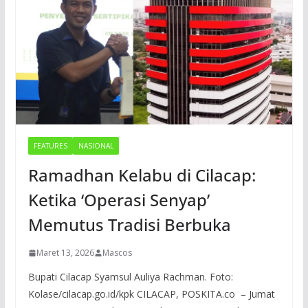
FEATURES
NASIONAL
Ramadhan Kelabu di Cilacap:
Ketika ‘Operasi Senyap’
Memutus Tradisi Berbuka
Maret 13, 2026
Mascos
Bupati Cilacap Syamsul Auliya Rachman. Foto:
Kolase/cilacap.go.id/kpk CILACAP, POSKITA.co – Jumat