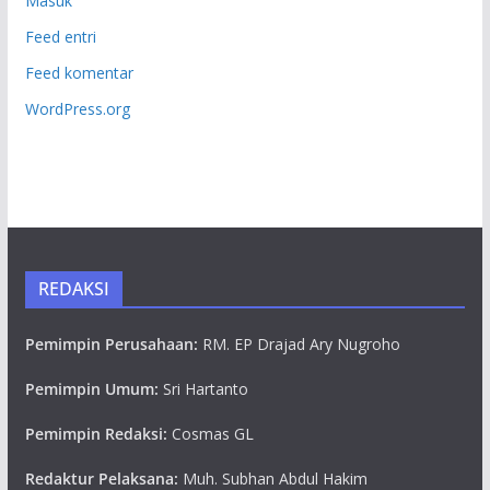
Masuk
Feed entri
Feed komentar
WordPress.org
REDAKSI
Pemimpin Perusahaan:
RM. EP Drajad Ary Nugroho
Pemimpin Umum:
Sri Hartanto
Pemimpin Redaksi:
Cosmas GL
Redaktur Pelaksana:
Muh. Subhan Abdul Hakim