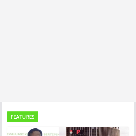
T
A
FEATURES