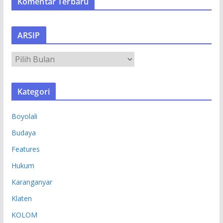
Komentar Terbaru
ARSIP
A
R
S
Kategori
I
P
Boyolali
Budaya
Features
Hukum
Karanganyar
Klaten
KOLOM