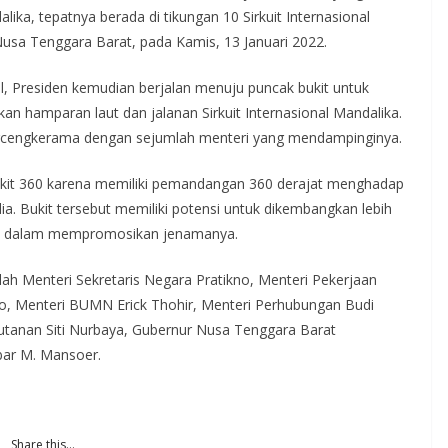
ka, tepatnya berada di tikungan 10 Sirkuit Internasional
usa Tenggara Barat, pada Kamis, 13 Januari 2022.
, Presiden kemudian berjalan menuju puncak bukit untuk
hamparan laut dan jalanan Sirkuit Internasional Mandalika.
bercengkerama dengan sejumlah menteri yang mendampinginya.
Bukit 360 karena memiliki pemandangan 360 derajat menghadap
ia. Bukit tersebut memiliki potensi untuk dikembangkan lebih
sial dalam mempromosikan jenamanya.
ah Menteri Sekretaris Negara Pratikno, Menteri Pekerjaan
 Menteri BUMN Erick Thohir, Menteri Perhubungan Budi
utanan Siti Nurbaya, Gubernur Nusa Tenggara Barat
bar M. Mansoer.
Share this…