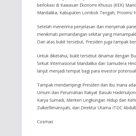
berlokasi di Kawasan Ekonomi Khusus (KEK) Mandali
Mandalika, Kabupaten Lombok Tengah, Provinsi N
Setelah menerima penjelasan dan menyimak panel
menikmati pemandangan sekitar yang menampakkan 
Dari atas bukit tersebut, Presiden juga tampak 
Untuk diketahui, bukit tersebut dinamai dengan 
Sirkuit Internasional Mandalika dan Samudera Hind
lanjut menjadi tempat bagi para investor poten
Tampak mendampingi Presiden dan Ibu Iriana adal
Umum dan Perumahan Rakyat Basuki Hadimuljono,
Karya Sumadi, Menteri Lingkungan Hidup dan Keh
Zulkieflimansyah, dan Direktur Utama ITDC Abdul
Cosmas