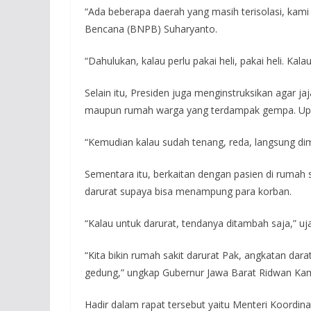
“Ada beberapa daerah yang masih terisolasi, kam
Bencana (BNPB) Suharyanto.
“Dahulukan, kalau perlu pakai heli, pakai heli. Kalau
Selain itu, Presiden juga menginstruksikan agar j
maupun rumah warga yang terdampak gempa. Upay
“Kemudian kalau sudah tenang, reda, langsung dimu
Sementara itu, berkaitan dengan pasien di rumah
darurat supaya bisa menampung para korban.
“Kalau untuk darurat, tendanya ditambah saja,” uja
“Kita bikin rumah sakit darurat Pak, angkatan dar
gedung,” ungkap Gubernur Jawa Barat Ridwan Kam
Hadir dalam rapat tersebut yaitu Menteri Koord