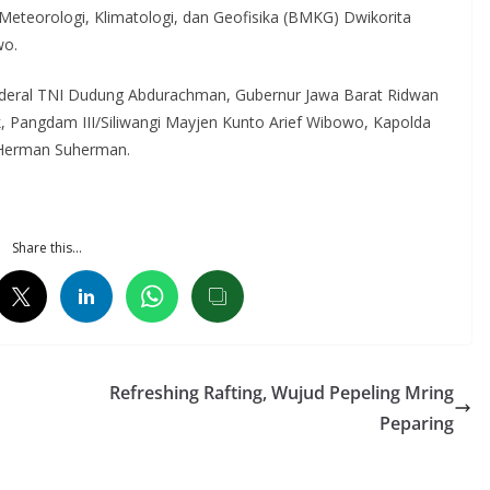
eteorologi, Klimatologi, dan Geofisika (BMKG) Dwikorita
wo.
enderal TNI Dudung Abdurachman, Gubernur Jawa Barat Ridwan
k, Pangdam III/Siliwangi Mayjen Kunto Arief Wibowo, Kapolda
r Herman Suherman.
Share this…
Refreshing Rafting, Wujud Pepeling Mring
Peparing