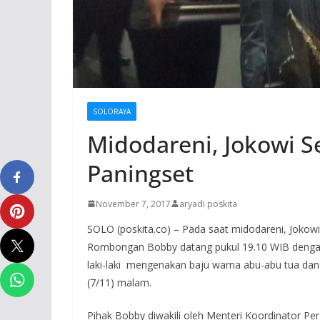
SOLORAYA
Midodareni, Jokowi S
Paningset
November 7, 2017
aryadi poskita
SOLO (poskita.co) – Pada saat midodareni, Jokow
Rombongan Bobby datang pukul 19.10 WIB dengan d
laki-laki mengenakan baju warna abu-abu tua d
(7/11) malam.
Pihak Bobby diwakili oleh Menteri Koordinator P