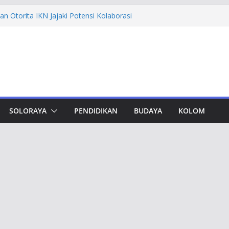
n Otorita IKN Jajaki Potensi Kolaborasi
thfi Ajak Aktivis Mahasiswa Tetap Kritis
h Muktamar Tapak Suci, Ahmad Luthfi
lat Jadi Penguat Persatuan Bangsa
evement Award, Ahmad Luthfi Dinilai
n Terobosan untuk Jateng
undungan, Taj Yasin Minta Optimalkan
an
SOLORAYA
PENDIDIKAN
BUDAYA
KOLOM