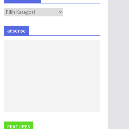
e
A
o
R
S
adsense
I
P
B
E
R
I
T
A
FEATURES