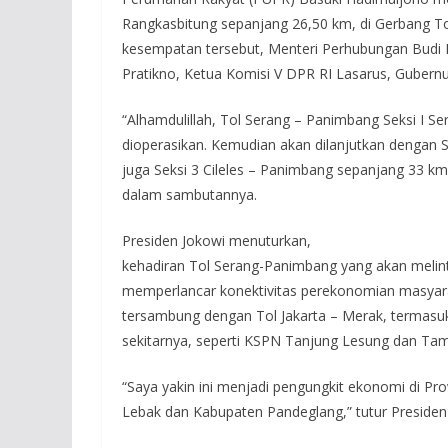
Rangkasbitung sepanjang 26,50 km, di Gerbang To
kesempatan tersebut, Menteri Perhubungan Budi 
Pratikno, Ketua Komisi V DPR RI Lasarus, Gubernu
“Alhamdulillah, Tol Serang – Panimbang Seksi I Se
dioperasikan. Kemudian akan dilanjutkan dengan S
juga Seksi 3 Cileles – Panimbang sepanjang 33 km
dalam sambutannya.
Presiden Jokowi menuturkan,
kehadiran Tol Serang-Panimbang yang akan melint
memperlancar konektivitas perekonomian masyaraka
tersambung dengan Tol Jakarta – Merak, termas
sekitarnya, seperti KSPN Tanjung Lesung dan Tam
“Saya yakin ini menjadi pengungkit ekonomi di Prov
Lebak dan Kabupaten Pandeglang,” tutur Presiden