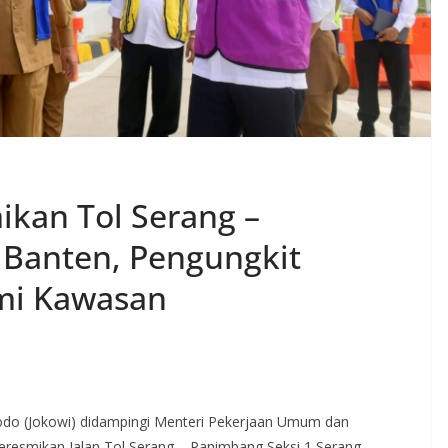
ikan Tol Serang –
 Banten, Pengungkit
mi Kawasan
dodo (Jokowi) didampingi Menteri Pekerjaan Umum dan
esmikan Jalan Tol Serang – Panimbang Seksi 1 Serang –