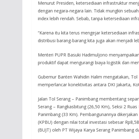
Menurut Presiden, ketersediaan infrastruktur me
dengan negara-negara lain. Tidak mungkin sebuah
index lebih rendah. Sebab, tanpa ketersediaan inf
“Karena itu kita terus mengejar ketersediaan infrast
distribusi barang-barang kita juga akan menjadi le
Menteri PUPR Basuki Hadimuljono menyampaikan 
produktif dapat mengurangi biaya logistik dan men
Gubernur Banten Wahidin Halim mengatakan, Tol S
memperlancar konektivitas antara DKI Jakarta, K
Jalan Tol Serang – Panimbang membentang sepanja
Serang – Rangkasbitung (26,50 Km), Seksi 2 Ruas R
Panimbang (33 Km). Pembangunannya dikerjakan
(KPBU) dengan nilai total investasi sebesar Rp8,58 t
(BUJT) oleh PT Wijaya Karya Serang Panimbang da