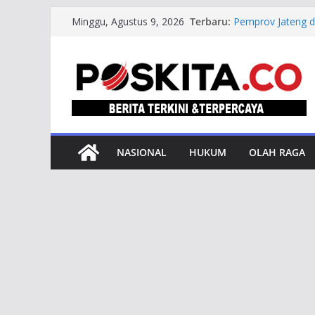
Skip
Terbaru:
Pemprov Jateng da
Minggu, Agustus 9, 2026
to
dan Investasi
Gubernur Ahmad Lu
content
Jateng Tuan Ruma
Dorong Pencak Si
Raih Special Achi
Berhasil Hadirka
Soroti Kasus Per
Upaya Pencegah
NASIONAL
HUKUM
OLAH RAGA