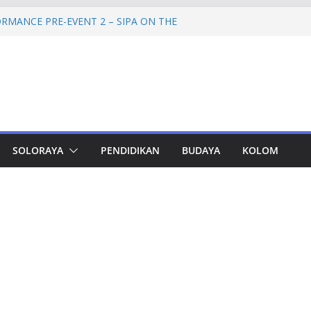
RMANCE PRE-EVENT 2 – SIPA ON THE
mprov Jateng Pastikan Tak Ada Kendala
ASN
Jateng Tampung 2.692 Siswa, Taj Yasin:
 Kemiskinan
a Cadangan Rp1,2 Triliun untuk Pilgub
ertahap Mulai 2027
Petinggi SPEM Akan Disidangkan
SOLORAYA
PENDIDIKAN
BUDAYA
KOLOM