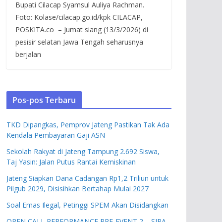
Bupati Cilacap Syamsul Auliya Rachman.
Foto: Kolase/cilacap.go.id/kpk CILACAP,
POSKITA.co – Jumat siang (13/3/2026) di
pesisir selatan Jawa Tengah seharusnya
berjalan
Pos-pos Terbaru
TKD Dipangkas, Pemprov Jateng Pastikan Tak Ada
Kendala Pembayaran Gaji ASN
Sekolah Rakyat di Jateng Tampung 2.692 Siswa,
Taj Yasin: Jalan Putus Rantai Kemiskinan
Jateng Siapkan Dana Cadangan Rp1,2 Triliun untuk
Pilgub 2029, Disisihkan Bertahap Mulai 2027
Soal Emas Ilegal, Petinggi SPEM Akan Disidangkan
OPEN CALL PERFORMANCE PRE-EVENT 2 – SIPA