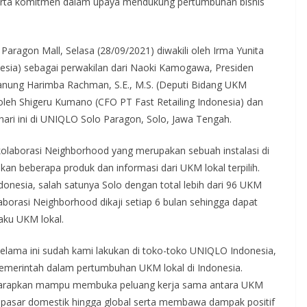
serta komitmen dalam upaya mendukung pertumbuhan bisnis
aragon Mall, Selasa (28/09/2021) diwakili oleh Irma Yunita
onesia) sebagai perwakilan dari Naoki Kamogawa, Presiden
. Hanung Harimba Rachman, S.E., M.S. (Deputi Bidang UKM
leh Shigeru Kumano (CFO PT Fast Retailing Indonesia) dan
ari ini di UNIQLO Solo Paragon, Solo, Jawa Tengah.
laborasi Neighborhood yang merupakan sebuah instalasi di
n beberapa produk dan informasi dari UKM lokal terpilih.
Indonesia, salah satunya Solo dengan total lebih dari 96 UKM
aborasi Neighborhood dikaji setiap 6 bulan sehingga dapat
aku UKM lokal.
elama ini sudah kami lakukan di toko-toko UNIQLO Indonesia,
merintah dalam pertumbuhan UKM lokal di Indonesia.
 diharapkan mampu membuka peluang kerja sama antara UKM
 di pasar domestik hingga global serta membawa dampak positif