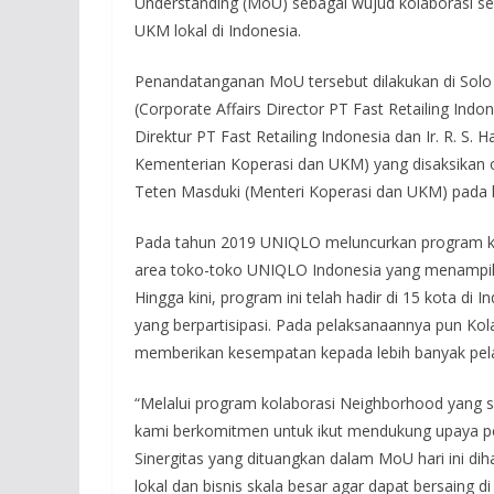
Understanding (MoU) sebagai wujud kolaborasi 
UKM lokal di Indonesia.
Penandatanganan MoU tersebut dilakukan di Solo P
(Corporate Affairs Director PT Fast Retailing Ind
Direktur PT Fast Retailing Indonesia dan Ir. R. S
Kementerian Koperasi dan UKM) yang disaksikan o
Teten Masduki (Menteri Koperasi dan UKM) pada h
Pada tahun 2019 UNIQLO meluncurkan program ko
area toko-toko UNIQLO Indonesia yang menampilka
Hingga kini, program ini telah hadir di 15 kota di 
yang berpartisipasi. Pada pelaksanaannya pun Kol
memberikan kesempatan kepada lebih banyak pel
“Melalui program kolaborasi Neighborhood yang s
kami berkomitmen untuk ikut mendukung upaya pe
Sinergitas yang dituangkan dalam MoU hari ini
lokal dan bisnis skala besar agar dapat bersaing