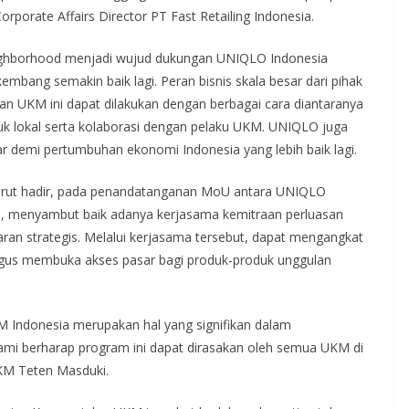
orporate Affairs Director PT Fast Retailing Indonesia.
ghborhood menjadi wujud dukungan UNIQLO Indonesia
kembang semakin baik lagi. Peran bisnis skala besar dari pihak
n UKM ini dapat dilakukan dengan berbagai cara diantaranya
lokal serta kolaborasi dengan pelaku UKM. UNIQLO juga
car demi pertumbuhan ekonomi Indonesia yang lebih baik lagi.
urut hadir, pada penandatanganan MoU antara UNIQLO
, menyambut baik adanya kerjasama kemitraan perluasan
ran strategis. Melalui kerjasama tersebut, dapat mengangkat
kaligus membuka akses pasar bagi produk-produk unggulan
 Indonesia merupakan hal yang signifikan dalam
i berharap program ini dapat dirasakan oleh semua UKM di
UKM Teten Masduki.