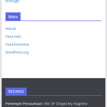
Wonogiri
Meta
Masuk
Feed entri
Feed komentar
WordPress.org
REDAKSI
Pemimpin Perusahaan:
RM. EP Drajad Ary Nugroho