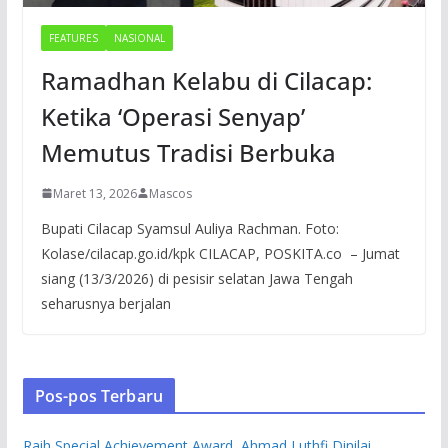
FEATURES
NASIONAL
Ramadhan Kelabu di Cilacap:
Ketika ‘Operasi Senyap’
Memutus Tradisi Berbuka
Maret 13, 2026
Mascos
Bupati Cilacap Syamsul Auliya Rachman. Foto:
Kolase/cilacap.go.id/kpk CILACAP, POSKITA.co – Jumat
siang (13/3/2026) di pesisir selatan Jawa Tengah
seharusnya berjalan
Pos-pos Terbaru
Raih Special Achievement Award, Ahmad Luthfi Dinilai