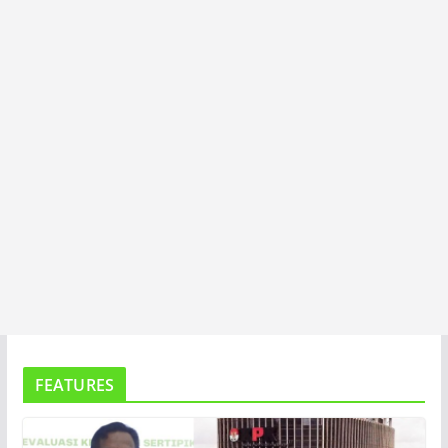
T
A
FEATURES