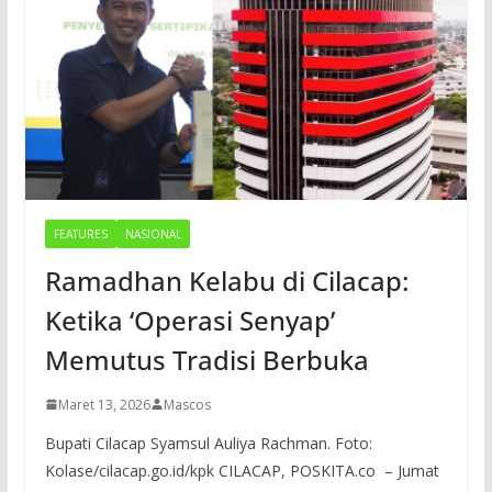
FEATURES
NASIONAL
Ramadhan Kelabu di Cilacap:
Ketika ‘Operasi Senyap’
Memutus Tradisi Berbuka
Maret 13, 2026
Mascos
Bupati Cilacap Syamsul Auliya Rachman. Foto:
Kolase/cilacap.go.id/kpk CILACAP, POSKITA.co – Jumat