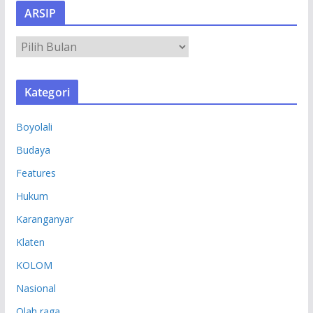
ARSIP
A
R
S
Kategori
I
P
Boyolali
Budaya
Features
Hukum
Karanganyar
Klaten
KOLOM
Nasional
Olah raga