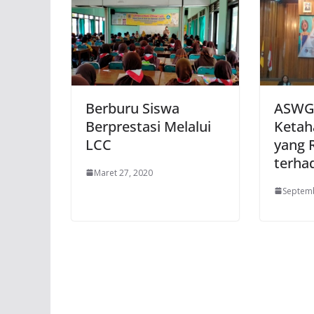
Berburu Siswa
ASWGI
Berprestasi Melalui
Ketah
LCC
yang 
terha
Maret 27, 2020
Septemb