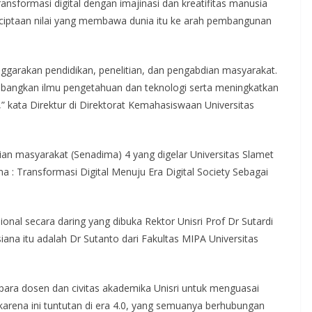
nsformasi digital dengan imajinasi dan kreatifitas manusia
iptaan nilai yang membawa dunia itu ke arah pembangunan
garakan pendidikan, penelitian, dan pengabdian masyarakat.
mbangkan ilmu pengetahuan dan teknologi serta meningkatkan
 kata Direktur di Direktorat Kemahasiswaan Universitas
ian masyarakat (Senadima) 4 yang digelar Universitas Slamet
ma : Transformasi Digital Menuju Era Digital Society Sebagai
onal secara daring yang dibuka Rektor Unisri Prof Dr Sutardi
iana itu adalah Dr Sutanto dari Fakultas MIPA Universitas
ara dosen dan civitas akademika Unisri untuk menguasai
n karena ini tuntutan di era 4.0, yang semuanya berhubungan