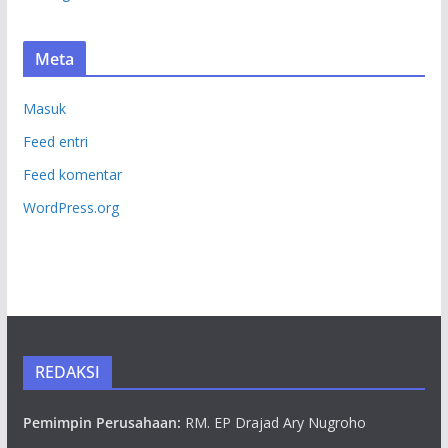
Meta
Masuk
Feed entri
Feed komentar
WordPress.org
REDAKSI
Pemimpin Perusahaan:
RM. EP Drajad Ary Nugroho