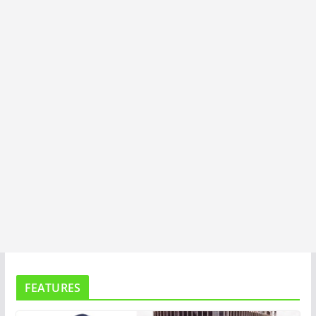
I
T
A
FEATURES