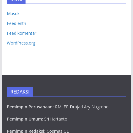
Masuk
Feed entri
Feed komentar
WordPress.org
REDAKSI
Pemimpin Perusahaan:
RM. EP Drajad Ary Nugroho
Pemimpin Umum:
Sri Hartanto
Pemimpin Redaksi:
Cosmas GL