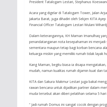
President Tatalogam Lestari, Stephanus Koeswand
Acara yang digelar di Tatalogam Tower, Jalan Arj
Jakarta Barat, juga dihadiri oleh Sekjen KITA Ay
Financial Officer Tatalogam Lestari Wulani Wihard
Dalam keterangannya, KH Maman Imanulhaq yang 
penandatanganan nota kesepahaman ini menjadi 
sementara maupun tetap bagi korban bencana alam
keluarga miskin yang memiliki rumah tidak layak hu
Kang Maman, begitu biasa ia disapa mengatakan,
mudah, namun kualitas rumah dijamin kuat dan t
KITA dan Sakura Makmur Lestari juga bakal me
rawan bencana untuk dijadikan partner dalam m
muda tersebut akan diberi pelatihan selama 5 h
” Jadi rumah Domus ini sangat cocok dengan pro