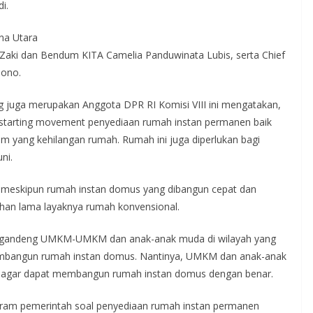
i.
una Utara
ep Zaki dan Bendum KITA Camelia Panduwinata Lubis, serta Chief
jono.
juga merupakan Anggota DPR RI Komisi VIII ini mengatakan,
starting movement penyediaan rumah instan permanen baik
 yang kehilangan rumah. Rumah ini juga diperlukan bagi
ni.
 meskipun rumah instan domus yang dibangun cepat dan
ahan lama layaknya rumah konvensional.
nggandeng UMKM-UMKM dan anak-anak muda di wilayah yang
embangun rumah instan domus. Nantinya, UMKM dan anak-anak
ari agar dapat membangun rumah instan domus dengan benar.
gram pemerintah soal penyediaan rumah instan permanen