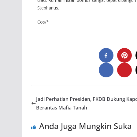
diaci. Rumah instan domus sangat tepat dibangu
Stephanus.
Cos/*
Jadi Perhatian Presiden, FKDB Dukung Kapo
Berantas Mafia Tanah
Anda Juga Mungkin Suka