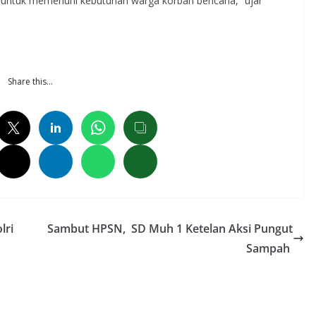
n untuk memenuhi kebutuhan warga korban bencana,” ujar
Share this…
lri
Sambut HPSN, SD Muh 1 Ketelan Aksi Pungut
Sampah