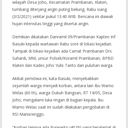
wilayah Desa Joho, Kecamatan Prambanan, Klaten,
tumbang diterjang angin puting beliung, Rabu siang
(3/2/2021) sekitar pukul 13.40 WIB. Bencana ini diawali
hujan intensitas tinggi yang disertai angin.
Demikian dikatakan Danramil 09/Prambanan Kapten Inf
Basuki kepada wartawan Rabu sore di lokasi kejadian.
Tampak di lokasi kejadian ada Camat Prambanan Drs.
Suhardi, MM, unsur Polsek/Koramil Prambanan, BPBD
Klaten dan Kades Joho Yulis Tanto dan puluhan warga.
Akibat peristiwa ini, kata Basuki, menyebabkan
sejumlah warga menjadi korban, antara lain Ibu Warno
Welas (60 th), warga Dukuh Bangsan, RT 14/05, Desa
Joho, mengalami luka ringan di bagian kepala. Ibu
Warno Welas saat ini sudah dilakukan pengobatan di
RSI Manisrenggo.
“Korban lainnya ada Purwanto (40 th) yang beralamat di