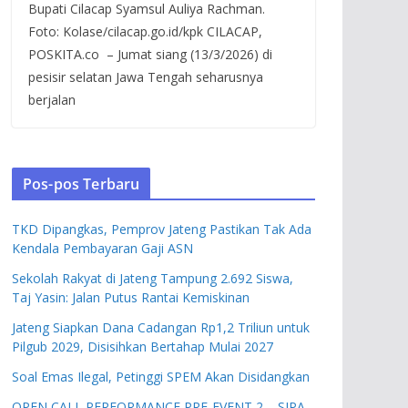
Bupati Cilacap Syamsul Auliya Rachman.
Foto: Kolase/cilacap.go.id/kpk CILACAP,
POSKITA.co – Jumat siang (13/3/2026) di
pesisir selatan Jawa Tengah seharusnya
berjalan
Pos-pos Terbaru
TKD Dipangkas, Pemprov Jateng Pastikan Tak Ada
Kendala Pembayaran Gaji ASN
Sekolah Rakyat di Jateng Tampung 2.692 Siswa,
Taj Yasin: Jalan Putus Rantai Kemiskinan
Jateng Siapkan Dana Cadangan Rp1,2 Triliun untuk
Pilgub 2029, Disisihkan Bertahap Mulai 2027
Soal Emas Ilegal, Petinggi SPEM Akan Disidangkan
OPEN CALL PERFORMANCE PRE-EVENT 2 – SIPA