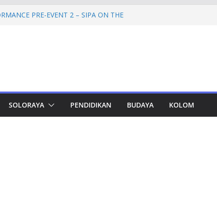
RMANCE PRE-EVENT 2 – SIPA ON THE
mprov Jateng Pastikan Tak Ada Kendala
ASN
Jateng Tampung 2.692 Siswa, Taj Yasin:
 Kemiskinan
a Cadangan Rp1,2 Triliun untuk Pilgub
ertahap Mulai 2027
Petinggi SPEM Akan Disidangkan
SOLORAYA
PENDIDIKAN
BUDAYA
KOLOM