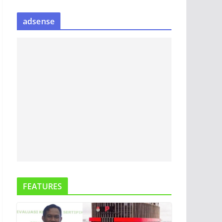
S
adsense
I
P
B
E
R
I
T
A
FEATURES