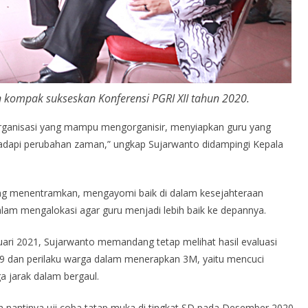
n kompak sukseskan Konferensi PGRI XII tahun 2020.
organisasi yang mampu mengorganisir, menyiapkan guru yang
adapi perubahan zaman,” ungkap Sujarwanto didampingi Kepala
yang menentramkan, mengayomi baik di dalam kesejahteraan
lam mengalokasi agar guru menjadi lebih baik ke depannya.
ari 2021, Sujarwanto memandang tetap melihat hasil evaluasi
9 dan perilaku warga dalam menerapkan 3M, yaitu mencuci
 jarak dalam bergaul.
n nantinya uji coba tatap muka di tingkat SD pada Desember 2020