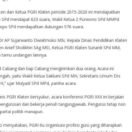
ten dan Ketua PGRI Klaten periode 2015-2020 ini mendapatkan
no SPd mendapat 623 suara, Wakil Ketua 2 Purwono SPd MMPd
topo SPd mendapatkan dukungan 576 suara.
 Dr AP Sujarwanto Dwiatmoko MSi, Kepala Dinas Pendidikan Klaten
n Anief Sholikhin SAg MSI, Ketua PGRI Klaten Sunardi SPd MM,
 tamu undangan lainnya.
n 28 Cabang dan tiap Cabang mengirimkan dua orang. Acara ini
Tengah, yaitu Wakil Ketua Sakbani SPd MH, Sekretaris Umum Drs
,” ujar Mulyadi SPd MPd, panitia acara.
s PGRI Klaten bersyukur, acara konferensi PGRI XXII ini berjalan
kepengurusan dan bekerja penuh tangungjawab. Pengurus tetap non
 partai politik manapun.
 menyatakan, PGRI itu organisasi profesi guru yang diharapkan