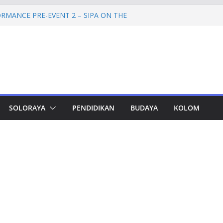
RMANCE PRE-EVENT 2 – SIPA ON THE
mprov Jateng Pastikan Tak Ada Kendala
ASN
Jateng Tampung 2.692 Siswa, Taj Yasin:
 Kemiskinan
a Cadangan Rp1,2 Triliun untuk Pilgub
ertahap Mulai 2027
Petinggi SPEM Akan Disidangkan
SOLORAYA
PENDIDIKAN
BUDAYA
KOLOM