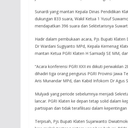
Sunardi yang mantan Kepala Dinas Pendidikan Kla
dukungan 833 suara, Wakil Ketua 1 Yusuf Suwar
mendapatkan 396 suara dan Sektetarisnya Suwar
Hadir dalam pembukaan acara, Pjs Bupati Klaten
Dr Wardani Sugiyanto MPd, Kepala Kemenag Klate
mantan Ketua PGRI Klaten H Samiadji SE MM, dan
“Acara konferensi PGRI XXII ini diikuti perwakila
dihadiri tiga orang pengurus PGRI Provinsi Jawa 
Aris Munandar MPd, dan Kabid Infokom Dr Agus SH
Mulyadi yang periode sebelumnya menjadi Sekretari
lancar. PGRI Klaten ke depan tetap solid dalam 
partisipan dan tidak terafilisasi dalam kepentingan
Terpisah, Pjs Bupati Klaten Sujarwanto Dwiatmoko