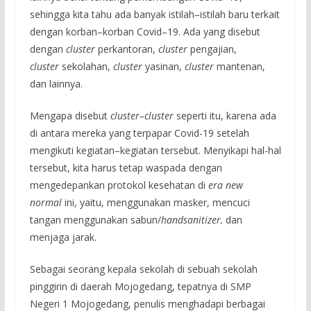
sehingga kita tahu ada banyak istilah–istilah baru terkait
dengan korban–korban Covid–19. Ada yang disebut
dengan
cluster
perkantoran,
cluster
pengajian,
cluster
sekolahan,
cluster
yasinan,
cluster
mantenan,
dan lainnya.
Mengapa disebut
cluster–cluster
seperti itu, karena ada
di antara mereka yang terpapar Covid-19 setelah
mengikuti kegiatan–kegiatan tersebut. Menyikapi hal-hal
tersebut, kita harus tetap waspada dengan
mengedepankan protokol kesehatan di
e
ra
n
ew
n
ormal
ini, yaitu, menggunakan masker, mencuci
tangan menggunakan sabun/
handsanitizer,
dan
menjaga jarak.
Sebagai seorang kepala sekolah di sebuah sekolah
pinggirin di daerah Mojogedang, tepatnya di SMP
Negeri 1 Mojogedang, penulis menghadapi berbagai