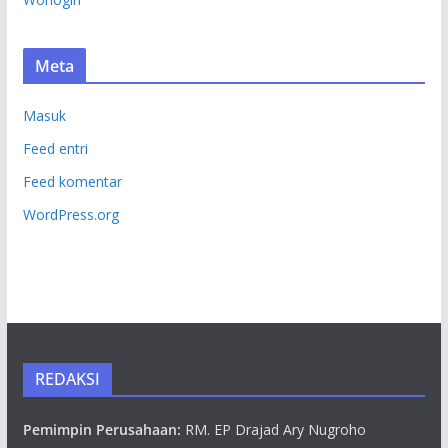
Meta
Masuk
Feed entri
Feed komentar
WordPress.org
REDAKSI
Pemimpin Perusahaan:
RM. EP Drajad Ary Nugroho