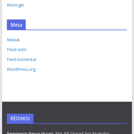
Wonogiri
Meta
Masuk
Feed entri
Feed komentar
WordPress.org
REDAKSI
Pemimpin Perusahaan:
RM. EP Drajad Ary Nugroho