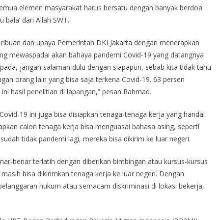
n semua elemen masyarakat harus bersatu dengan banyak berdoa
bala’ dari Allah SWT.
a 4 ribuan dan upaya Pemerintah DKI Jakarta dengan menerapkan
aling mewaspadai akan bahaya pandemi Covid-19 yang datangnya
 waspada, jangan salaman dulu dengan siapapun, sebab kita tidak tahu
gan orang lain yang bisa saja terkena Covid-19. 63 persen
ini hasil penelitian di lapangan,” pesan Rahmad.
Covid-19 ini juga bisa disiapkan tenaga-tenaga kerja yang handal
arapkan calon tenaga kerja bisa menguasai bahasa asing, seperti
sudah tidak pandemi lagi, mereka bisa dikirim ke luar negeri.
ar-benar terlatih dengan diberikan bimbingan atau kursus-kursus
asih bisa dikirimkan tenaga kerja ke luar negeri. Dengan
pelanggaran hukum atau semacam diskriminasi di lokasi bekerja,