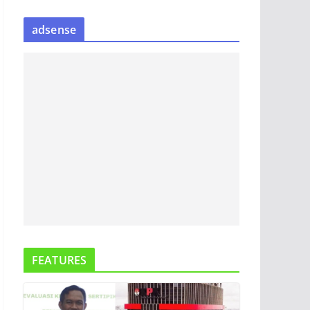
S
adsense
I
P
B
E
R
I
T
A
FEATURES