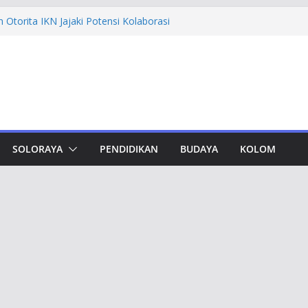
Otorita IKN Jajaki Potensi Kolaborasi
hfi Ajak Aktivis Mahasiswa Tetap Kritis
 Muktamar Tapak Suci, Ahmad Luthfi
t Jadi Penguat Persatuan Bangsa
vement Award, Ahmad Luthfi Dinilai
Terobosan untuk Jateng
dungan, Taj Yasin Minta Optimalkan
SOLORAYA
PENDIDIKAN
BUDAYA
KOLOM