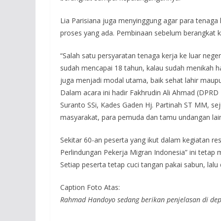
Lia Parisiana juga menyinggung agar para tenaga k
proses yang ada. Pembinaan sebelum berangkat kerj
“Salah satu persyaratan tenaga kerja ke luar neger
sudah mencapai 18 tahun, kalau sudah menikah ha
juga menjadi modal utama, baik sehat lahir maupun
Dalam acara ini hadir Fakhrudin Ali Ahmad (DPRD 
Suranto SSi, Kades Gaden Hj. Partinah ST MM, se
masyarakat, para pemuda dan tamu undangan lai
Sekitar 60-an peserta yang ikut dalam kegiatan 
Perlindungan Pekerja Migran Indonesia” ini teta
Setiap peserta tetap cuci tangan pakai sabun, lal
Caption Foto Atas:
Rahmad Handoyo sedang berikan penjelasan di depa