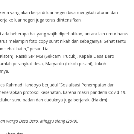
erja yang akan kerja di luar negeri bisa mengikuti aturan dan
a ke luar negeri juga terus diintensifkan.
i ada beberapa hal yang wajib diperhatikan, antara lain umur harus
rus melampiri foto copy surat nikah dan sebagainya. Sehat tentu
 sehat batin,” pesan Lia.
Klaten), Rasidi SIP MSi (Sekcam Trucuk), Kepala Desa Bero
jumlah perangkat desa, Maryanto (tokoh petani), tokoh
nnya.
reses Rahmad Handoyo berjudul “Sosialisasi Penempatan dan
p menerapkan protokol kesehatan, karena masih pandemi Covid-19.
u diukur suhu badan dan duduknya juga berjarak.
(Hakim)
n warga Desa Bero, Minggu siang (20/9).