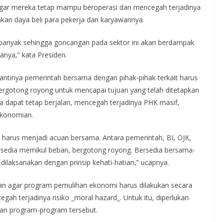
s agar mereka tetap mampu beroperasi dan mencegah terjadinya
an daya beli para pekerja dan karyawannya.
 banyak sehingga goncangan pada sektor ini akan berdampak
anya,” kata Presiden.
ntinya pemerintah bersama dengan pihak-pihak terkait harus
rgotong royong untuk mencapai tujuan yang telah ditetapkan
aha dapat tetap berjalan, mencegah terjadinya PHK masif,
ekonomian.
, harus menjadi acuan bersama. Antara pemerintah, BI, OJK,
ersedia memikul beban, bergotong royong. Bersedia bersama-
ilaksanakan dengan prinsip kehati-hatian,” ucapnya.
an agar program pemulihan ekonomi harus dilakukan secara
gah terjadinya risiko _moral hazard_. Untuk itu, diperlukan
n program-program tersebut.