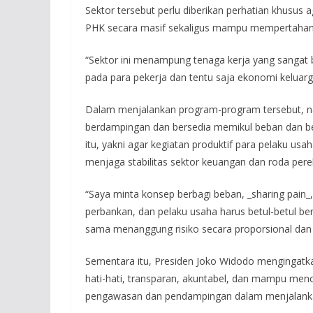
Sektor tersebut perlu diberikan perhatian khusu
PHK secara masif sekaligus mampu mempertahank
“Sektor ini menampung tenaga kerja yang sangat
pada para pekerja dan tentu saja ekonomi keluarg
Dalam menjalankan program-program tersebut, na
berdampingan dan bersedia memikul beban dan be
itu, yakni agar kegiatan produktif para pelaku us
menjaga stabilitas sektor keuangan dan roda per
“Saya minta konsep berbagi beban, _sharing pain_
perbankan, dan pelaku usaha harus betul-betul b
sama menanggung risiko secara proporsional dan d
Sementara itu, Presiden Joko Widodo mengingatk
hati-hati, transparan, akuntabel, dan mampu mence
pengawasan dan pendampingan dalam menjalanka