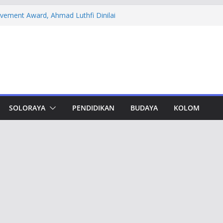
evement Award, Ahmad Luthfi Dinilai
n Terobosan untuk Jateng
 PT DSI, Aset Rp 425 Miliar Disita
amwork Lewat Capacity Building
thfi Ajak Aktivis Mahasiswa Tetap Kritis
h Muktamar Tapak Suci, Ahmad Luthfi
lat Jadi Penguat Persatuan Bangsa
SOLORAYA
PENDIDIKAN
BUDAYA
KOLOM