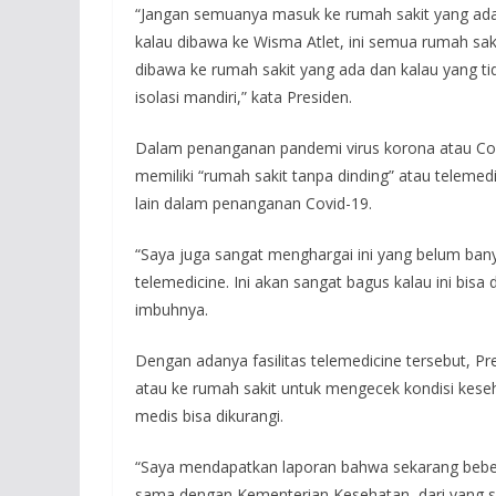
“Jangan semuanya masuk ke rumah sakit yang ada. 
kalau dibawa ke Wisma Atlet, ini semua rumah sak
dibawa ke rumah sakit yang ada dan kalau yang ti
isolasi mandiri,” kata Presiden.
Dalam penanganan pandemi virus korona atau Co
memiliki “rumah sakit tanpa dinding” atau teleme
lain dalam penanganan Covid-19.
“Saya juga sangat menghargai ini yang belum bany
telemedicine. Ini akan sangat bagus kalau ini bisa 
imbuhnya.
Dengan adanya fasilitas telemedicine tersebut, P
atau ke rumah sakit untuk mengecek kondisi kese
medis bisa dikurangi.
“Saya mendapatkan laporan bahwa sekarang beber
sama dengan Kementerian Kesehatan, dari yang se