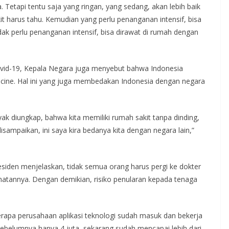
Tetapi tentu saja yang ringan, yang sedang, akan lebih baik
it harus tahu. Kemudian yang perlu penanganan intensif, bisa
dak perlu penanganan intensif, bisa dirawat di rumah dengan
vid-19, Kepala Negara juga menyebut bahwa Indonesia
dicine. Hal ini yang juga membedakan Indonesia dengan negara
ak diungkap, bahwa kita memiliki rumah sakit tanpa dinding,
disampaikan, ini saya kira bedanya kita dengan negara lain,”
residen menjelaskan, tidak semua orang harus pergi ke dokter
hatannya. Dengan demikian, risiko penularan kepada tenaga
apa perusahaan aplikasi teknologi sudah masuk dan bekerja
belumnya hanya 4 juta, sekarang sudah mencapai lebih dari