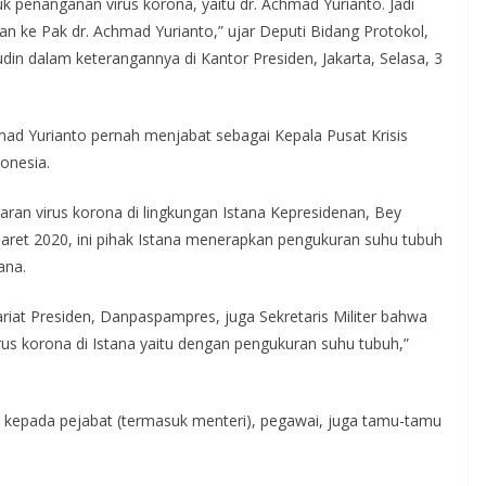
k penanganan virus korona, yaitu dr. Achmad Yurianto. Jadi
kan ke Pak dr. Achmad Yurianto,” ujar Deputi Bidang Protokol,
in dalam keterangannya di Kantor Presiden, Jakarta, Selasa, 3
mad Yurianto pernah menjabat sebagai Kepala Pusat Krisis
onesia.
ran virus korona di lingkungan Istana Kepresidenan, Bey
ret 2020, ini pihak Istana menerapkan pengukuran suhu tubuh
ana.
ariat Presiden, Danpaspampres, juga Sekretaris Militer bahwa
rus korona di Istana yaitu dengan pengukuran suhu tubuh,”
k kepada pejabat (termasuk menteri), pegawai, juga tamu-tamu