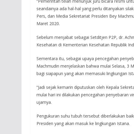
“Pemerintah telah menunjuk juru bicara resmi untu
seandainya ada hal-hal yang perlu ditanyakan sila
Pers, dan Media Sekretariat Presiden Bey Machmud
Maret 2020.
Sebelum menjabat sebagai Setditjen P2P, dr. Ach
Kesehatan di Kementerian Kesehatan Republik Ind
Sementara itu, sebagai upaya pencegahan penyeba
Machmudin menjelaskan bahwa mulai Selasa, 3 Ma
bagi siapapun yang akan memasuki lingkungan Ist
“Jadi sejak kemarin diputuskan oleh Kepala Sekret
mulai hari ini dilakukan pencegahan penyebaran vi
ujarnya.
Pengukuran suhu tubuh tersebut diberlakukan bai
Presiden yang akan masuk ke lingkungan Istana.