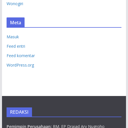
Wonogiri
Meta
Masuk
Feed entri
Feed komentar
WordPress.org
REDAKSI
Pemimpin Perusahaan:
RM. EP Drajad Ary Nugroho