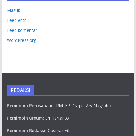
Masuk
Feed entri
Feed komentar
WordPress.org
REDAKSI
Pemimpin Perusahaan:
RM. EP Drajad Ary Nugroho
Pemimpin Umum:
Sri Hartanto
Pemimpin Redaksi:
Cosmas GL