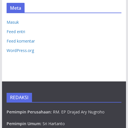
Meta
Masuk
Feed entri
Feed komentar
WordPress.org
REDAKSI
Pemimpin Perusahaan:
RM. EP Drajad Ary Nugroho
Pemimpin Umum:
Sri Hartanto