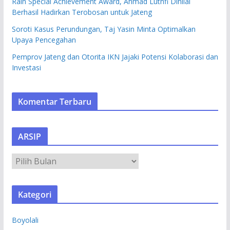
Raih Special Achievement Award, Ahmad Luthfi Dinilai
Berhasil Hadirkan Terobosan untuk Jateng
Soroti Kasus Perundungan, Taj Yasin Minta Optimalkan
Upaya Pencegahan
Pemprov Jateng dan Otorita IKN Jajaki Potensi Kolaborasi dan
Investasi
Komentar Terbaru
ARSIP
A
R
S
Kategori
I
P
Boyolali