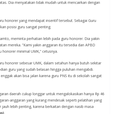
tas. Dia menyatakan tidak mudah untuk mencairkan dengan
uru honorer yang mendapat insentif tersebut. Sebagai Guru
an posisi guru sangat penting.
mto, meminta perhatian lebih pada guru honorer. Dia yakin
an mereka. ”Kami yakin anggaran itu tersedia dan APBD
u honorer minimal UMK,” cetusnya.
uru honorer sebesar UMK, dalam setahun hanya butuh sekitar
gabdian guru yang sudah belasan hingga puluhan mengabdi.
 enggak akan bisa jalan karena guru PNS itu di sekolah sangat
aran daerah cukup longgar untuk mengalokasikan hanya Rp 46
nggaran-anggaran yang kurang mendesak seperti pelatihan yang
r jauh lebih penting, karena berkaitan dengan nasib masa
ns)