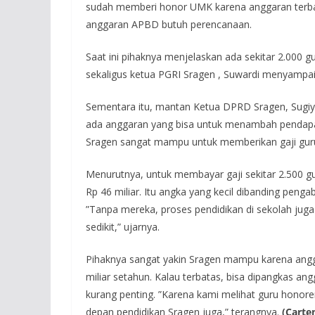
sudah memberi honor UMK karena anggaran terba
anggaran APBD butuh perencanaan.
Saat ini pihaknya menjelaskan ada sekitar 2.000 g
sekaligus ketua PGRI Sragen , Suwardi menyampaik
Sementara itu, mantan Ketua DPRD Sragen, Sugiya
ada anggaran yang bisa untuk menambah pendapat
Sragen sangat mampu untuk memberikan gaji gur
Menurutnya, untuk membayar gaji sekitar 2.500 g
Rp 46 miliar. Itu angka yang kecil dibanding pen
”Tanpa mereka, proses pendidikan di sekolah juga
sedikit,” ujarnya.
Pihaknya sangat yakin Sragen mampu karena angg
miliar setahun. Kalau terbatas, bisa dipangkas a
kurang penting. ”Karena kami melihat guru honore
depan pendidikan Sragen juga,” terangnya.
(
Carte