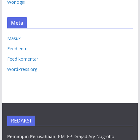
Wonogiri
Meta
Masuk
Feed entri
Feed komentar
WordPress.org
REDAKSI
Pemimpin Perusahaan:
RM. EP Drajad Ary Nugroho