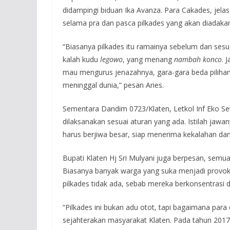
didampingi biduan Ika Avanza. Para Cakades, jelas
selama pra dan pasca pilkades yang akan diadak
“Biasanya pilkades itu ramainya sebelum dan sesu
kalah kudu
legowo
, yang menang
nambah konco
. 
mau mengurus jenazahnya, gara-gara beda piliha
meninggal dunia,” pesan Aries.
Sementara Dandim 0723/Klaten, Letkol Inf Eko S
dilaksanakan sesuai aturan yang ada. Istilah jawa
harus berjiwa besar, siap menerima kekalahan da
Bupati Klaten Hj Sri Mulyani juga berpesan, semua 
Biasanya banyak warga yang suka menjadi provo
pilkades tidak ada, sebab mereka berkonsentrasi 
“Pilkades ini bukan adu otot, tapi bagaimana para 
sejahterakan masyarakat Klaten. Pada tahun 2017,