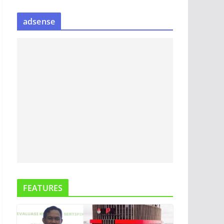
S
adsense
I
P
B
E
R
I
T
A
FEATURES