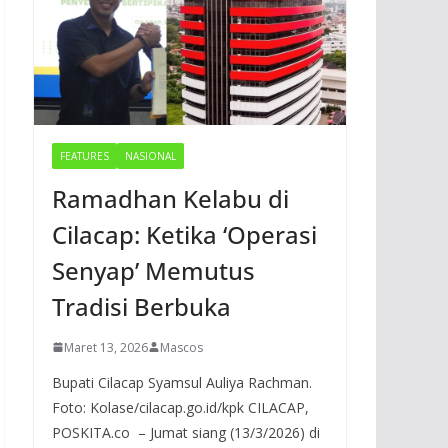
FEATURES
NASIONAL
Ramadhan Kelabu di
Cilacap: Ketika ‘Operasi
Senyap’ Memutus
Tradisi Berbuka
Maret 13, 2026
Mascos
Bupati Cilacap Syamsul Auliya Rachman.
Foto: Kolase/cilacap.go.id/kpk CILACAP,
POSKITA.co – Jumat siang (13/3/2026) di