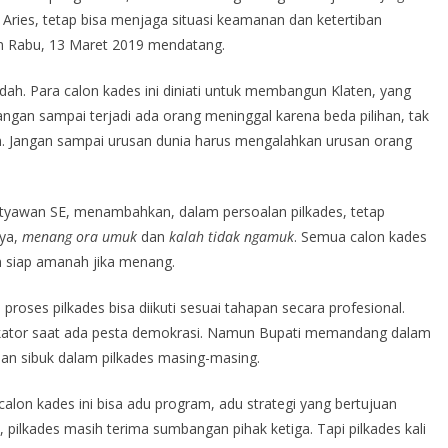
 Aries, tetap bisa menjaga situasi keamanan dan ketertiban
an Rabu, 13 Maret 2019 mendatang.
dah. Para calon kades ini diniati untuk membangun Klaten, yang
Jangan sampai terjadi ada orang meninggal karena beda pilihan, tak
n. Jangan sampai urusan dunia harus mengalahkan urusan orang
etyawan SE, menambahkan, dalam persoalan pilkades, tetap
nya,
menang ora umuk
dan
kalah tidak ngamuk
. Semua calon kades
n siap amanah jika menang.
proses pilkades bisa diikuti sesuai tahapan secara profesional.
kator saat ada pesta demokrasi. Namun Bupati memandang dalam
dan sibuk dalam pilkades masing-masing.
calon kades ini bisa adu program, adu strategi yang bertujuan
 pilkades masih terima sumbangan pihak ketiga. Tapi pilkades kali