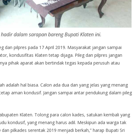
 hadir dalam sarapan bareng Bupati Klaten ini.
eg dan pilpres pada 17 April 2019. Masyarakat jangan sampai
r, kondusifitas Klaten tetap dijaga. Pileg dan pilpres jangan
tinya pihak aparat akan bertindak tegas kepada perusuh atau
lah adalah hal biasa. Calon ada dua dan yang jelas yang menang
n tetap aman kondusif. Jangan sampai antar pendukung dalam pileg
Kabupaten Klaten. Tolong para calon kades, satukan kembali yang
 kudu kondusif, yang menang harus adil. Meskipun ada warga tak
n
dan pilkades serentak 2019 menjadi berkah,” harap Bupati Sri