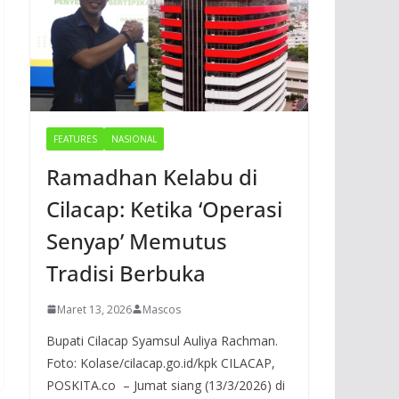
FEATURES
NASIONAL
Ramadhan Kelabu di
Cilacap: Ketika ‘Operasi
Senyap’ Memutus
Tradisi Berbuka
Maret 13, 2026
Mascos
Bupati Cilacap Syamsul Auliya Rachman.
Foto: Kolase/cilacap.go.id/kpk CILACAP,
POSKITA.co – Jumat siang (13/3/2026) di