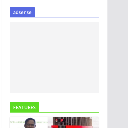
S
adsense
I
P
B
E
R
I
T
A
FEATURES