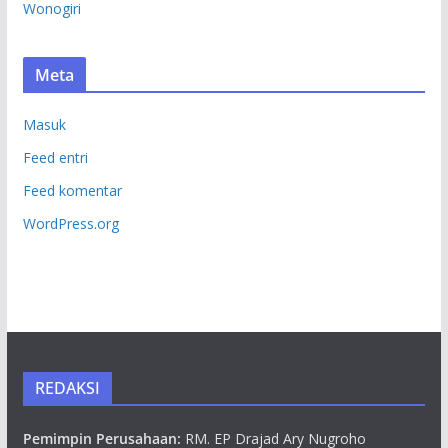
Wonogiri
Meta
Masuk
Feed entri
Feed komentar
WordPress.org
REDAKSI
Pemimpin Perusahaan:
RM. EP Drajad Ary Nugroho