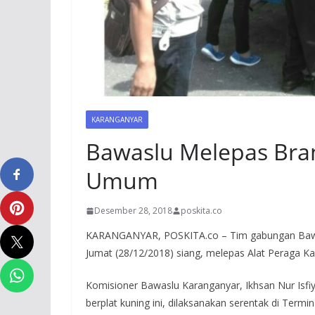
KARANGANYAR
Bawaslu Melepas Bra
Umum
Desember 28, 2018
poskita.co
KARANGANYAR, POSKITA.co – Tim gabungan Bawas
Jumat (28/12/2018) siang, melepas Alat Peraga 
Komisioner Bawaslu Karanganyar, Ikhsan Nur Isfi
berplat kuning ini, dilaksanakan serentak di Termi