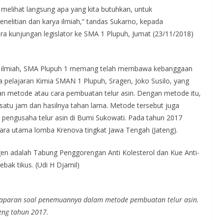
 melihat langsung apa yang kita butuhkan, untuk
elitian dan karya ilmiah,” tandas Sukarno, kepada
ara kunjungan legislator ke SMA 1 Plupuh, Jumat (23/11/2018)
rya ilmiah, SMA Plupuh 1 memang telah membawa kebanggaan
a pelajaran Kimia SMAN 1 Plupuh, Sragen, Joko Susilo, yang
metode atau cara pembuatan telur asin. Dengan metode itu,
atu jam dan hasilnya tahan lama. Metode tersebut juga
ra pengusaha telur asin di Bumi Sukowati. Pada tahun 2017
juara utama lomba Krenova tingkat Jawa Tengah (Jateng).
gen adalah Tabung Penggorengan Anti Kolesterol dan Kue Anti-
bak tikus. (Udi H Djamil)
paparan soal penemuannya dalam metode pembuatan telur asin.
teng tahun 2017.