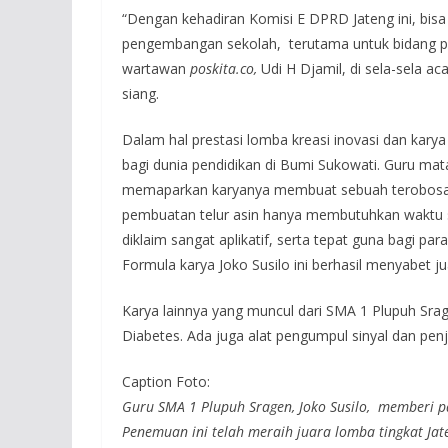
“Dengan kehadiran Komisi E DPRD Jateng ini, bisa
pengembangan sekolah, terutama untuk bidang pen
wartawan
poskita.co,
Udi H Djamil, di sela-sela ac
siang.
Dalam hal prestasi lomba kreasi inovasi dan ka
bagi dunia pendidikan di Bumi Sukowati. Guru mat
memaparkan karyanya membuat sebuah terobosan 
pembuatan telur asin hanya membutuhkan waktu s
diklaim sangat aplikatif, serta tepat guna bagi pa
Formula karya Joko Susilo ini berhasil menyabet 
Karya lainnya yang muncul dari SMA 1 Plupuh Sra
Diabetes. Ada juga alat pengumpul sinyal dan penje
Caption Foto:
Guru SMA 1 Plupuh Sragen, Joko Susilo, memberi 
Penemuan ini telah meraih juara lomba tingkat Ja