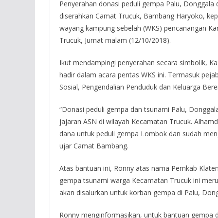
Penyerahan donasi peduli gempa Palu, Donggala 
diserahkan Camat Trucuk, Bambang Haryoko, kepad
wayang kampung sebelah (WKS) pencanangan Kam
Trucuk, Jumat malam (12/10/2018).
Ikut mendampingi penyerahan secara simbolik, Ka
hadir dalam acara pentas WKS ini. Termasuk pejaba
Sosial, Pengendalian Penduduk dan Keluarga Bere
“Donasi peduli gempa dan tsunami Palu, Donggala
jajaran ASN di wilayah Kecamatan Trucuk. Alhamdul
dana untuk peduli gempa Lombok dan sudah menj
ujar Camat Bambang.
Atas bantuan ini, Ronny atas nama Pemkab Klate
gempa tsunami warga Kecamatan Trucuk ini merup
akan disalurkan untuk korban gempa di Palu, Dong
Ronny menginformasikan, untuk bantuan gempa di 