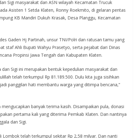
dan Sigi masyarakat dan ASN wilayah Kecamatan Trucuk
a Asisten 1 Setda Klaten, Ronny Roekmito, di gelaran pentas
pung KB Mandiri Dukuh Krasak, Desa Planggu, Kecamatan
des Gaden Hj Partinah, unsur TNI/Polri dan ratusan tamu yang
t staf Ahli Bupati Wahyu Prasetyo, serta pejabat dari Dinas
ncana Propinsi Jawa Tengah dan Kabupaten Klaten.
 dan Sigi ini merupakan bentuk kepedulian masyarakat dan
illah telah terkumpul Rp 81.189.500. Dulu kita juga sisihkan
adi panggilan hati membantu warga yang ditimpa bencana,”
n mengucapkan banyak terima kasih. Disampaikan pula, donasi
akan pertama kali yang diterima Pemkab Klaten. Dan nantinya
gala dan Sigi.
Lombok telah terkumpul sekitar Rp 2,58 milyar. Dan nanti