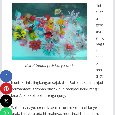
“Ini
suat
u
gebr
akan
yang
bagu
s,
seba
b
Botol bekas jadi karya unik
anak
dilati
h untuk cinta lingkungan sejak dini. Botol bekas menjadi
bermanfaat, sampah plastik pun menjadi berkurang,”
kata Ana, salah satu pengunjung.
Wah, hebat ya, selain bisa memamerkan hasil karya
anak, ternyata ada hikmahnya: mencintai lingkungan,