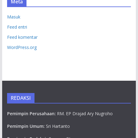
Meta
Masuk
Feed entri
Feed komentar
WordPress.org
REDAKSI
Pemimpin Perusahaan:
RM. EP Drajad Ary Nugroho
Pemimpin Umum:
Sri Hartanto