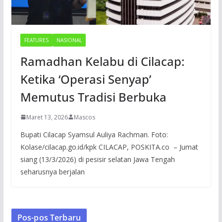
FEATURES
NASIONAL
Ramadhan Kelabu di Cilacap:
Ketika ‘Operasi Senyap’
Memutus Tradisi Berbuka
Maret 13, 2026
Mascos
Bupati Cilacap Syamsul Auliya Rachman. Foto:
Kolase/cilacap.go.id/kpk CILACAP, POSKITA.co – Jumat
siang (13/3/2026) di pesisir selatan Jawa Tengah
seharusnya berjalan
Pos-pos Terbaru