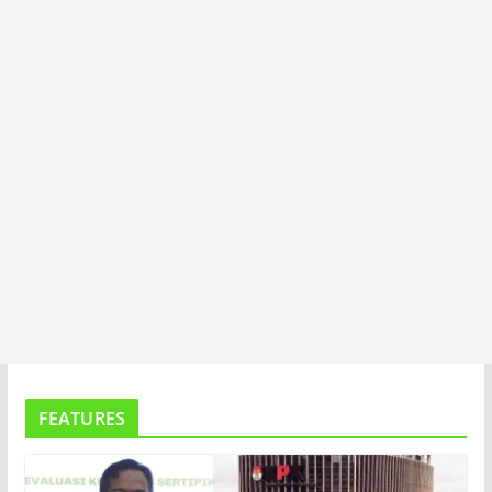
T
A
FEATURES