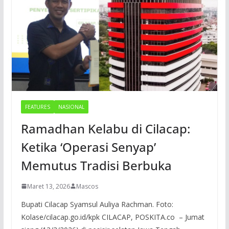
FEATURES
NASIONAL
Ramadhan Kelabu di Cilacap:
Ketika ‘Operasi Senyap’
Memutus Tradisi Berbuka
Maret 13, 2026
Mascos
Bupati Cilacap Syamsul Auliya Rachman. Foto:
Kolase/cilacap.go.id/kpk CILACAP, POSKITA.co – Jumat