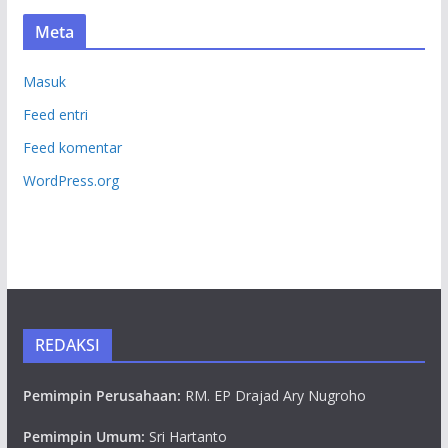
Meta
Masuk
Feed entri
Feed komentar
WordPress.org
REDAKSI
Pemimpin Perusahaan:
RM. EP Drajad Ary Nugroho
Pemimpin Umum:
Sri Hartanto