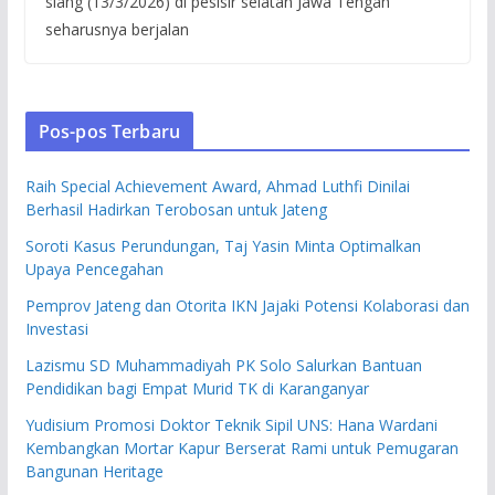
siang (13/3/2026) di pesisir selatan Jawa Tengah
seharusnya berjalan
Pos-pos Terbaru
Raih Special Achievement Award, Ahmad Luthfi Dinilai
Berhasil Hadirkan Terobosan untuk Jateng
Soroti Kasus Perundungan, Taj Yasin Minta Optimalkan
Upaya Pencegahan
Pemprov Jateng dan Otorita IKN Jajaki Potensi Kolaborasi dan
Investasi
Lazismu SD Muhammadiyah PK Solo Salurkan Bantuan
Pendidikan bagi Empat Murid TK di Karanganyar
Yudisium Promosi Doktor Teknik Sipil UNS: Hana Wardani
Kembangkan Mortar Kapur Berserat Rami untuk Pemugaran
Bangunan Heritage