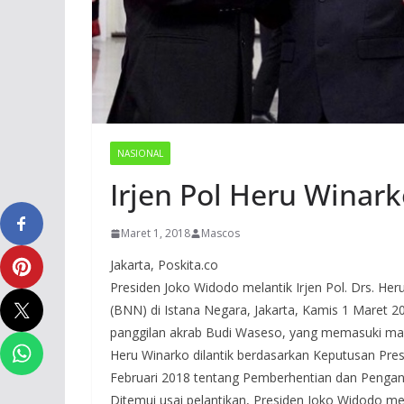
NASIONAL
Irjen Pol Heru Winar
Maret 1, 2018
Mascos
Jakarta, Poskita.co
Presiden Joko Widodo melantik Irjen Pol. Drs. He
(BNN) di Istana Negara, Jakarta, Kamis 1 Maret 
panggilan akrab Budi Waseso, yang memasuki ma
Heru Winarko dilantik berdasarkan Keputusan Pre
Februari 2018 tentang Pemberhentian dan Pengan
Ditemui usai pelantikan, Presiden Joko Widodo m