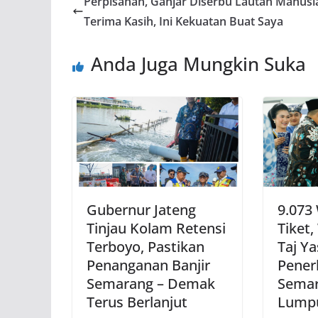
Perpisahan, Ganjar Diserbu Lautan Manusi
Terima Kasih, Ini Kekuatan Buat Saya
Anda Juga Mungkin Suka
Gubernur Jateng
9.073
Tinjau Kolam Retensi
Tiket
Terboyo, Pastikan
Taj Ya
Penanganan Banjir
Pener
Semarang – Demak
Semar
Terus Berlanjut
Lump