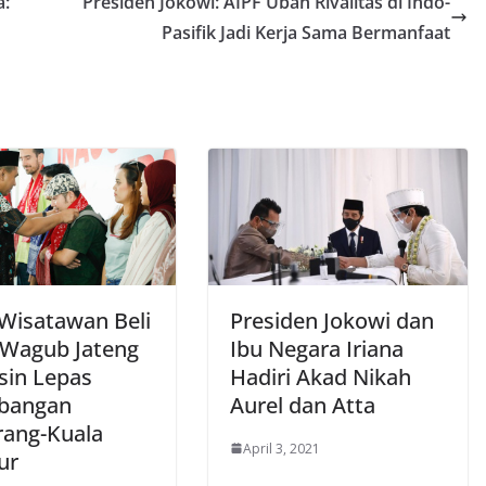
a:
Presiden Jokowi: AIPF Ubah Rivalitas di Indo-
Pasifik Jadi Kerja Sama Bermanfaat
 Wisatawan Beli
Presiden Jokowi dan
, Wagub Jateng
Ibu Negara Iriana
sin Lepas
Hadiri Akad Nikah
bangan
Aurel dan Atta
ang-Kuala
April 3, 2021
ur