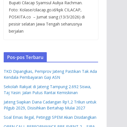
Bupati Cilacap Syamsul Auliya Rachman.
Foto: Kolase/cilacap.go.id/kpk CILACAP,
POSKITA.co – Jumat siang (13/3/2026) di
pesisir selatan Jawa Tengah seharusnya
berjalan
Pos-pos Terbaru
TKD Dipangkas, Pemprov Jateng Pastikan Tak Ada
Kendala Pembayaran Gaji ASN
Sekolah Rakyat di Jateng Tampung 2.692 Siswa,
Taj Yasin: Jalan Putus Rantai Kemiskinan
Jateng Siapkan Dana Cadangan Rp1,2 Triliun untuk
Pilgub 2029, Disisihkan Bertahap Mulai 2027
Soal Emas Ilegal, Petinggi SPEM Akan Disidangkan
OPEN CALL PERFORMANCE PRE-EVENT 2 – SIPA