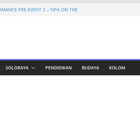
MANCE PRE-EVENT 2 – SIPA ON THE
prov Jateng Pastikan Tak Ada Kendala
SN
ateng Tampung 2.692 Siswa, Taj Yasin:
Kemiskinan
 Cadangan Rp1,2 Triliun untuk Pilgub
rtahap Mulai 2027
etinggi SPEM Akan Disidangkan
SOLORAYA
PENDIDIKAN
BUDAYA
KOLOM