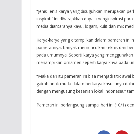
“Jenis-jenis karya yang disuguhkan merupakan per
inspiratif ini diharapkkan dapat menginspirasi par
media diantaranya kayu, logam, kulit dan mix media
Karya-karya yang ditampilkan dalam pameran in
pamerannya, banyak memunculkan teknik dan bentuk
pada umumnya. Seperti karya yang menggunakan cu
menampilkan ornamen seperti karya kriya pada 
“Maka dari itu pameran ini bisa menjadi titik aw
gairah anak muda dalam berkarya khsusunya dala
dengan mengusung kesenian lokal Indonesia,” tam
Pameran ini berlangsung sampai hari ini (10/1) de