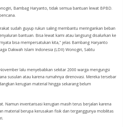
nogiri, Bambag Haryanto, tidak semua bantuan lewat BPBD.
 bencana.
akat sudah guyup rukun saling membantu meringankan beban
nyaluran bantuan. Bisa lewat kami atau langsung disalurkan ke
ernyata bisa mempersatukan kita,” jelas Bambang Haryanto
ga Dakwah Islam Indonesia (LDII) Wonogiri, Sabtu
 November lalu menyebabkan sekitar 2000 warga mengungsi
ana susulan atau karena rumahnya direnovasi. Mereka tersebar
angkan kerugian material hingga sekarang belum
t. Namun inventarisasi kerugian masih terus berjalan karena
an material berupa kerusakan fisik dan terganggunya mobilitas
i.