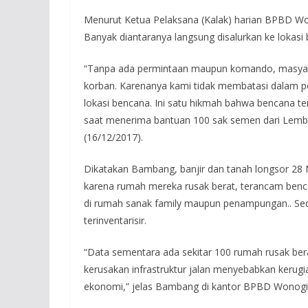
Menurut Ketua Pelaksana (Kalak) harian BPBD Wo
Banyak diantaranya langsung disalurkan ke lokasi
“Tanpa ada permintaan maupun komando, masyar
korban. Karenanya kami tidak membatasi dalam pe
lokasi bencana. Ini satu hikmah bahwa bencana t
saat menerima bantuan 100 sak semen dari Lemba
(16/12/2017).
Dikatakan Bambang, banjir dan tanah longsor 28
karena rumah mereka rusak berat, terancam benc
di rumah sanak family maupun penampungan.. Sed
terinventarisir.
“Data sementara ada sekitar 100 rumah rusak bera
kerusakan infrastruktur jalan menyebabkan kerugi
ekonomi,” jelas Bambang di kantor BPBD Wonogir