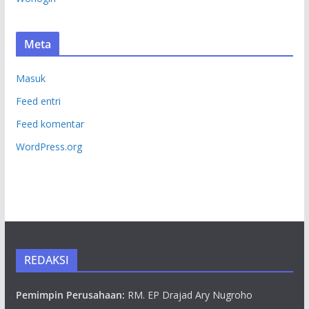
Meta
Masuk
Feed entri
Feed komentar
WordPress.org
REDAKSI
Pemimpin Perusahaan:
RM. EP Drajad Ary Nugroho