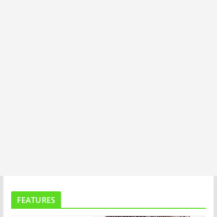
I
T
A
FEATURES