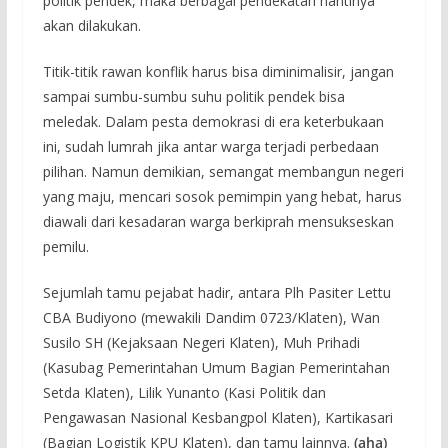
politik pendek, maka berbagai pendekatan nantinya
akan dilakukan.
Titik-titik rawan konflik harus bisa diminimalisir, jangan
sampai sumbu-sumbu suhu politik pendek bisa
meledak. Dalam pesta demokrasi di era keterbukaan
ini, sudah lumrah jika antar warga terjadi perbedaan
pilihan. Namun demikian, semangat membangun negeri
yang maju, mencari sosok pemimpin yang hebat, harus
diawali dari kesadaran warga berkiprah mensukseskan
pemilu.
Sejumlah tamu pejabat hadir, antara Plh Pasiter Lettu
CBA Budiyono (mewakili Dandim 0723/Klaten), Wan
Susilo SH (Kejaksaan Negeri Klaten), Muh Prihadi
(Kasubag Pemerintahan Umum Bagian Pemerintahan
Setda Klaten), Lilik Yunanto (Kasi Politik dan
Pengawasan Nasional Kesbangpol Klaten), Kartikasari
(Bagian Logistik KPU Klaten), dan tamu lainnya.
(aha)